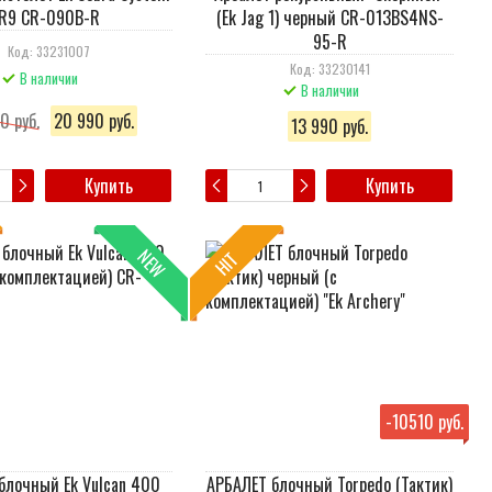
R9 CR-090B-R
(Ek Jag 1) черный CR-013BS4NS-
95-R
Код: 33231007
Код: 33230141
В наличии
В наличии
0 руб.
20 990 руб.
13 990 руб.
Купить
Купить
NEW
HIT
-
10510 руб.
блочный Ek Vulcan 400
АРБАЛЕТ блочный Torpedo (Тактик)