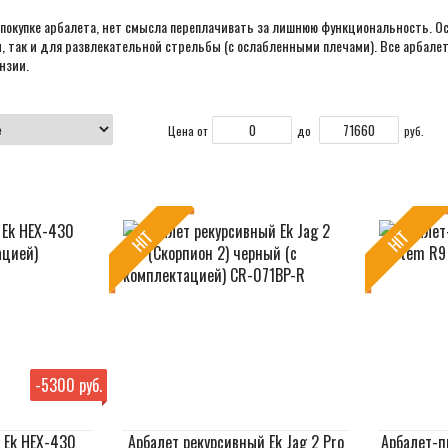
 покупке арбалета, нет смысла переплачивать за лишнюю функциональность. О
, так и для развлекательной стрельбы (с ослабленными плечами). Все арбале
нзии.
Цена от
до
руб.
HIT
HIT
-
5300 руб.
 Ek HEX-430
Арбалет рекурсивный Ek Jag 2 Pro
Арбалет-п