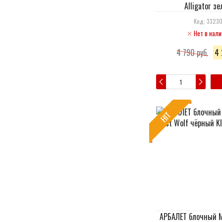
Alligator з
Код: 3323
Нет в нали
4 790 руб.
4 
HIT
АРБАЛЕТ блочный M