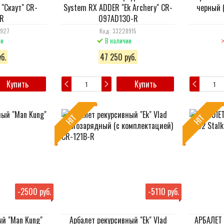
"Скаут" CR-
System RX ADDER "Ek Archery" CR-
черный 
R
097AD130-R
8927
Код: 33228915
ии
В наличии
б.
47 250 руб.
Купить
Купить
HIT
HIT
-
2500 руб.
-
5110 руб.
ый "Man Kung"
Арбалет рекурсивный "Ek" Vlad
АРБАЛЕТ 