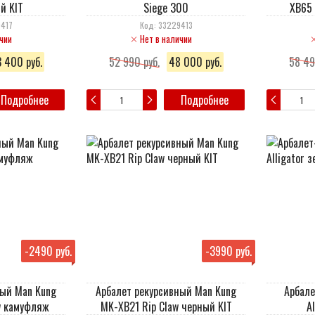
й KIT
Siege 300
XB65 
9417
Код: 33229413
чии
Нет в наличии
 400 руб.
52 990 руб.
48 000 руб.
58 49
Подробнее
Подробнее
-
2490 руб.
-
3990 руб.
ный Man Kung
Арбалет рекурсивный Man Kung
Арбале
w камуфляж
MK-XB21 Rip Claw черный KIT
A