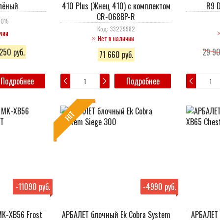
елёный
410 Plus (Жнец 410) c комплектом
R9 
CR-068BP-R
0015
Код: 33229982
чии
Нет в наличии
250 руб.
29 90
71 660 руб.
Подробнее
Подробнее
HIT
-
11090 руб.
-
4990 руб.
K-XB56 Frost
АРБАЛЕТ блочный Ek Cobra System
АРБАЛЕТ 