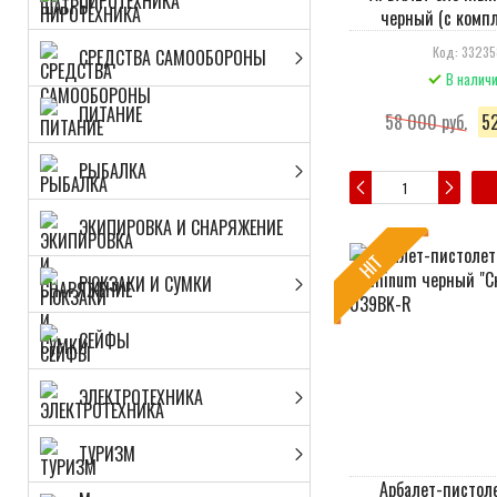
ПИРОТЕХНИКА
черный (c комп
Код: 3323
СРЕДСТВА САМООБОРОНЫ
В налич
ПИТАНИЕ
58 000 руб.
52
РЫБАЛКА
ЭКИПИРОВКА И СНАРЯЖЕНИЕ
HIT
РЮКЗАКИ И СУМКИ
СЕЙФЫ
ЭЛЕКТРОТЕХНИКА
ТУРИЗМ
Арбалет-пистоле