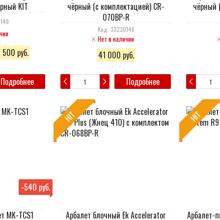
ерный KIT
чёрный (c комплектацией) CR-
чёрный 
070BP-R
0149
Код: 33230146
чии
Нет в наличии
 500 руб.
41 000 руб.
Подробнее
Подробнее
HIT
HIT
-
540 руб.
ет MK-TCS1
Арбалет блочный Ek Accelerator
Арбалет-п