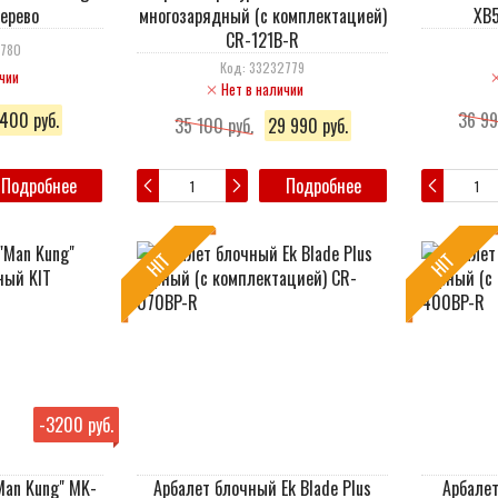
ерево
многозарядный (c комплектацией)
XB5
CR-121B-R
2780
Код: 33232779
чии
Нет в наличии
400 руб.
36 99
35 100 руб.
29 990 руб.
Подробнее
Подробнее
HIT
HIT
-
3200 руб.
Man Kung" MK-
Арбалет блочный Ek Blade Plus
Арбале