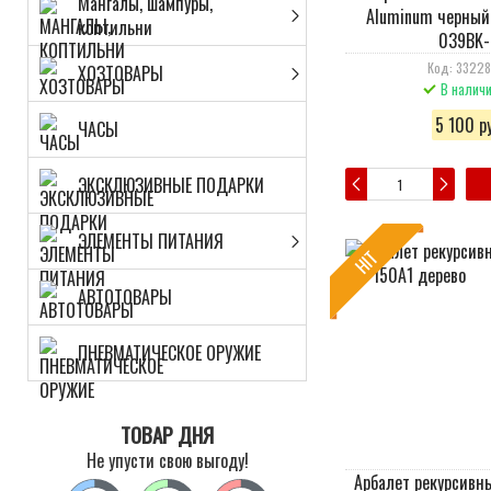
Мангалы, шампуры,
Aluminum черный 
коптильни
039BK-
Код: 3322
ХОЗТОВАРЫ
В налич
5 100 ру
ЧАСЫ
ЭКСКЛЮЗИВНЫЕ ПОДАРКИ
ЭЛЕМЕНТЫ ПИТАНИЯ
HIT
АВТОТОВАРЫ
ПНЕВМАТИЧЕСКОЕ ОРУЖИЕ
ТОВАР ДНЯ
Не упусти свою выгоду!
Арбалет рекурсивн