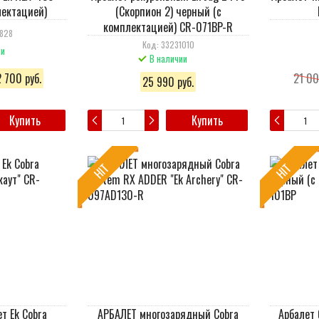
лектацией)
(Скорпион 2) черный (c
комплектацией) CR-071BP-R
5828
Код: 33231010
ии
В наличии
 700 руб.
21 00
25 990 руб.
Купить
Купить
HIT
HIT
т Ek Cobra
АРБАЛЕТ многозарядный Cobra
Арбалет 