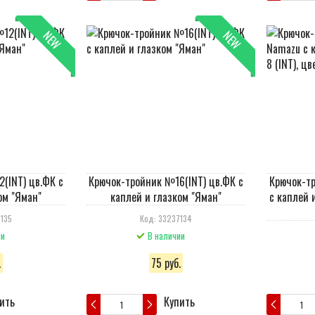
NEW
NEW
(INT) цв.ФК с
Крючок-тройник №16(INT) цв.ФК с
Крючок-т
ом "Яман"
каплей и глазком "Яман"
с каплей и
135
Код: 33237134
ии
В наличии
.
75 руб.
ить
Купить