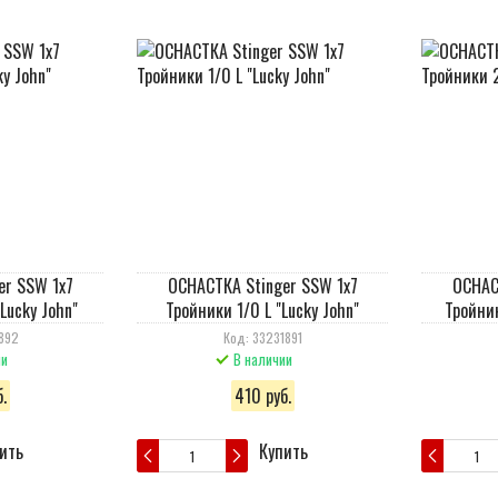
er SSW 1x7
ОСНАСТКА Stinger SSW 1x7
ОСНАС
Lucky John"
Тройники 1/0 L "Lucky John"
Тройник
892
Код: 33231891
ии
В наличии
.
410 руб.
ить
Купить