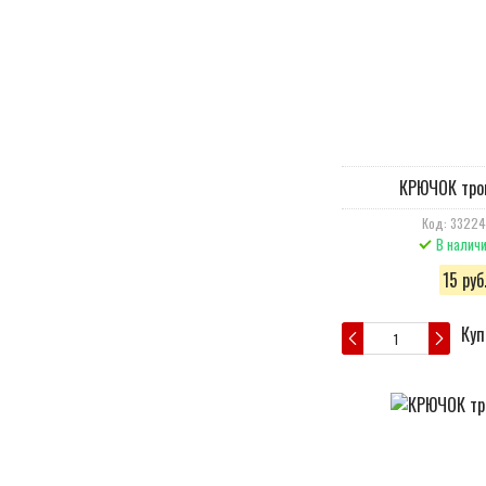
КРЮЧОК тро
Код: 3322
В налич
15 руб
Куп