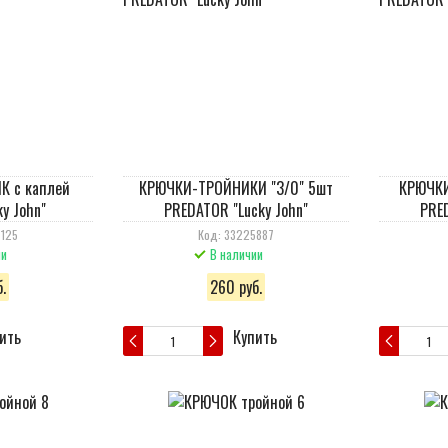
 с каплей
КРЮЧКИ-ТРОЙНИКИ "3/0" 5шт
КРЮЧКИ
y John"
PREDATOR "Lucky John"
PRED
7125
Код: 33225887
ии
В наличии
.
260 руб.
ить
Купить