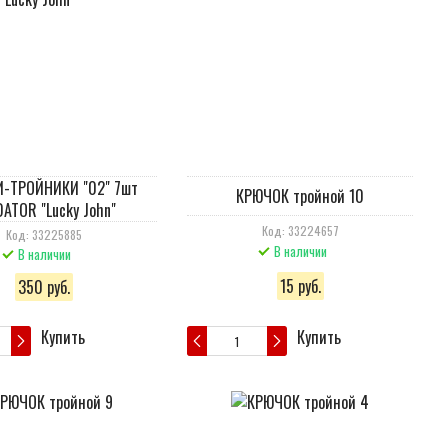
-ТРОЙНИКИ "02" 7шт
КРЮЧОК тройной 10
ATOR "Lucky John"
Код: 33224657
Код: 33225885
В наличии
В наличии
15 руб.
350 руб.
Купить
Купить