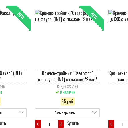
NEW
NEW
Факел" (INT)
Крючок-тройник "Светофор"
Крючок-тр
"
цв.флуор. (INT) с глазком "Яман"
капле
145
Код: 33237139
ии
В наличии
.
85 руб.
ты
Есть варианты
ить
Купить