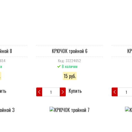
йной 8
КРЮЧОК тройной 6
КР
4654
Код: 33224652
ии
В наличии
.
15 руб.
ить
Купить