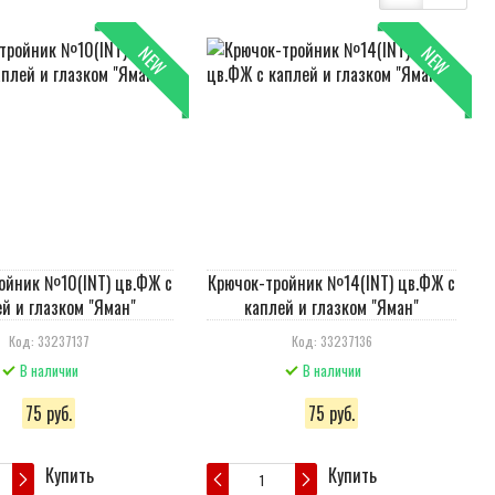
NEW
NEW
ойник №10(INT) цв.ФЖ с
Крючок-тройник №14(INT) цв.ФЖ с
й и глазком "Яман"
каплей и глазком "Яман"
Код: 33237137
Код: 33237136
В наличии
В наличии
75 руб.
75 руб.
Купить
Купить