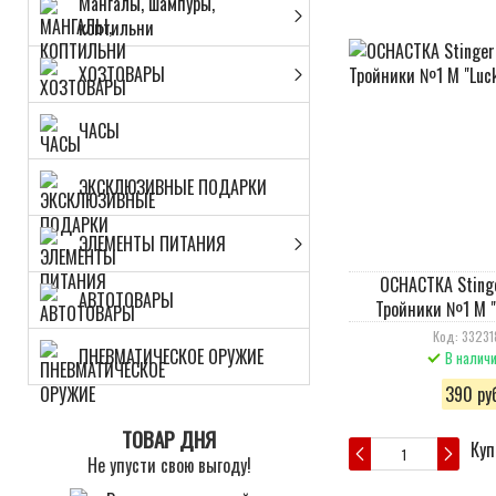
Мангалы, шампуры,
коптильни
ХОЗТОВАРЫ
ЧАСЫ
ЭКСКЛЮЗИВНЫЕ ПОДАРКИ
ЭЛЕМЕНТЫ ПИТАНИЯ
ОСНАСТКА Sting
АВТОТОВАРЫ
Тройники №1 M "
Код: 33231
ПНЕВМАТИЧЕСКОЕ ОРУЖИЕ
В налич
390 руб
ТОВАР ДНЯ
Куп
Не упусти свою выгоду!