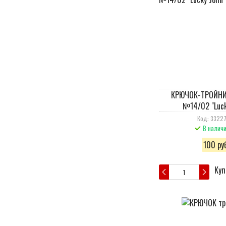
КРЮЧОК-ТРОЙНИК
№14/02 "Luck
Код: 3322
В налич
100 руб
Куп