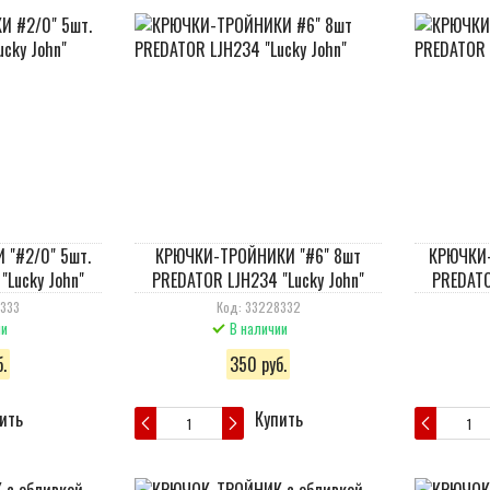
"#2/0" 5шт.
КРЮЧКИ-ТРОЙНИКИ "#6" 8шт
КРЮЧКИ-
"Lucky John"
PREDATOR LJH234 "Lucky John"
PREDATO
8333
Код: 33228332
ии
В наличии
.
350 руб.
ить
Купить