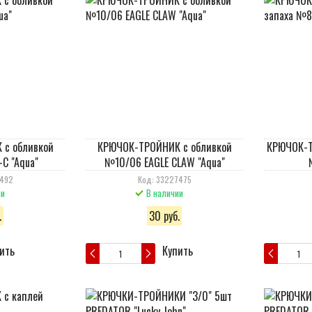
с обливкой
КРЮЧОК-ТРОЙНИК с обливкой
КРЮЧОК-Т
C "Aqua"
№10/06 EAGLE CLAW "Aqua"
7492
Код: 33227475
ии
В наличии
.
30 руб.
ить
Купить