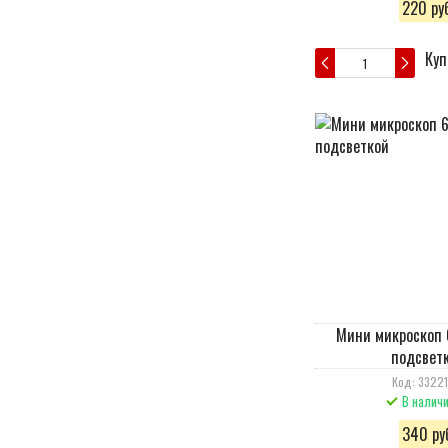
220 руб
Куп
Мини микроскоп 
подсвет
Код: 33221
В налич
340 руб