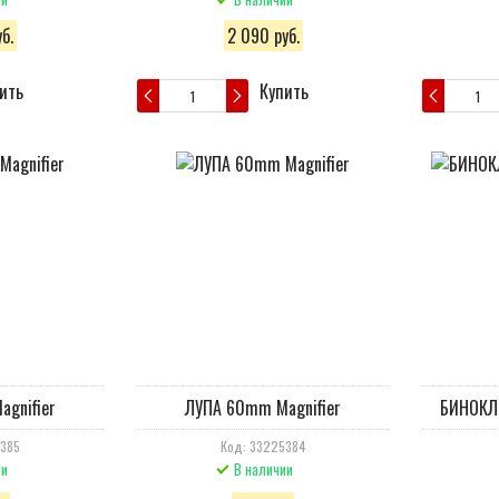
б.
2 090 руб.
ить
Купить
gnifier
ЛУПА 60mm Magnifier
БИНОКЛЬ
5385
Код: 33225384
ии
В наличии