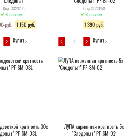
"Следопыт"
"Следопыт" PF-BT-02
Код: 33231161
Код: 33231158
В наличии
В наличии
0 руб.
1 150 руб.
1 390 руб.
Купить
Купить
дсветкой кратность 30х
ЛУПА карманная кратность 5х
едопыт" PF-SM-03L
"Следопыт" PF-SM-02