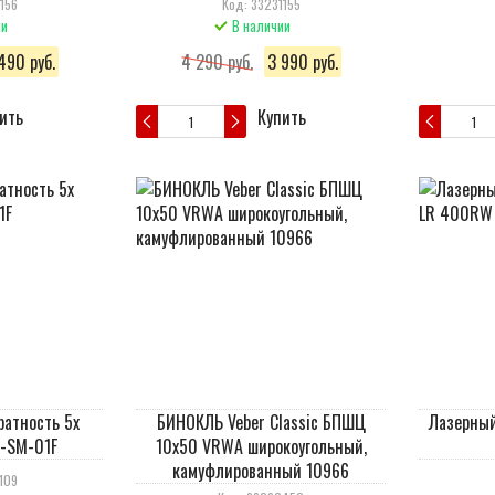
156
Код: 33231155
ии
В наличии
490 руб.
4 290 руб.
3 990 руб.
ить
Купить
ратность 5х
БИНОКЛЬ Veber Classic БПШЦ
Лазерный
F-SM-01F
10x50 VRWA широкоугольный,
камуфлированный 10966
109