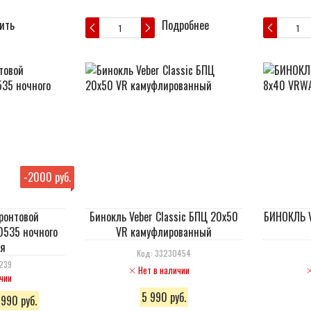
ить
Подробнее
-
2000 руб.
онтовой
Бинокль Veber Classic БПЦ 20x50
БИНОКЛЬ V
0535 ночного
VR камуфлированный
я
Код: 33230454
239
Нет в наличии
чии
5 990 руб.
 990 руб.