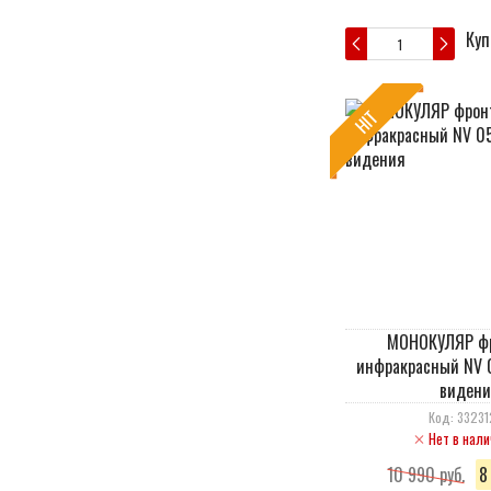
Куп
HIT
МОНОКУЛЯР фр
инфракрасный NV 
видени
Код: 33231
Нет в нали
10 990 руб.
8