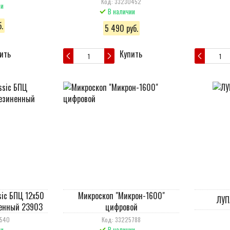
Код: 33230452
ии
В наличии
.
5 490 руб.
ить
Купить
sic БПЦ 12x50
Микроскоп "Микрон-1600"
ЛУП
енный 23903
цифровой
8540
Код: 33225788
ии
В наличии