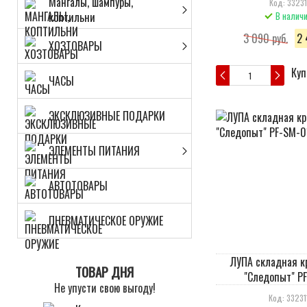
Мангалы, шампуры,
Код: 33231
коптильни
В налич
3 090 руб.
2 
ХОЗТОВАРЫ
Куп
ЧАСЫ
ЭКСКЛЮЗИВНЫЕ ПОДАРКИ
ЭЛЕМЕНТЫ ПИТАНИЯ
АВТОТОВАРЫ
ПНЕВМАТИЧЕСКОЕ ОРУЖИЕ
ЛУПА складная к
ТОВАР ДНЯ
"Следопыт" P
Не упусти свою выгоду!
Код: 33231