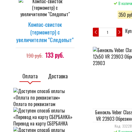
В налич
350 руб
Компас-свисток
Куп
(термометр) с
увеличителем "Cледопыт"
133 руб.
190 руб.
Оплата
Доставка
Оплата по реквизитам
Бинокль Veber Clas
VR 23903 Обрезин
Перевод на карту СБЕРБАНКА
Код: 3322
В налич