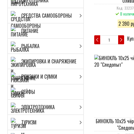
ПИРОТЕХНИКА
Олива
Код: 3323
В налич
СРЕДСТВА САМООБОРОНЫ
2 390 ру
ПИТАНИЕ
Куп
РЫБАЛКА
ЭКИПИРОВКА И СНАРЯЖЕНИЕ
РЮКЗАКИ И СУМКИ
СЕЙФЫ
ЭЛЕКТРОТЕХНИКА
БИНОКЛЬ 10х25 чёр
ТУРИЗМ
"Следоп