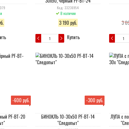
30х50, черный PF-BT-24
7079
Код: 33236954
ии
В наличии
б.
3 190 руб.
3 09
ить
Купить
-
600 руб.
-
300 руб.
ный PF-BT-20
БИНОКЛЬ 10-30х50 PF-BT-14
ЛУПА с по
ыт"
"Следопыт"
"Сл