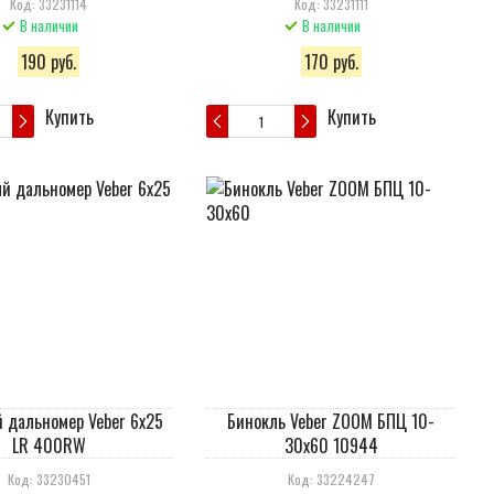
Код: 33231114
Код: 33231111
В наличии
В наличии
190 руб.
170 руб.
Купить
Купить
 дальномер Veber 6x25
Бинокль Veber ZOOM БПЦ 10-
LR 400RW
30x60 10944
Код: 33230451
Код: 33224247