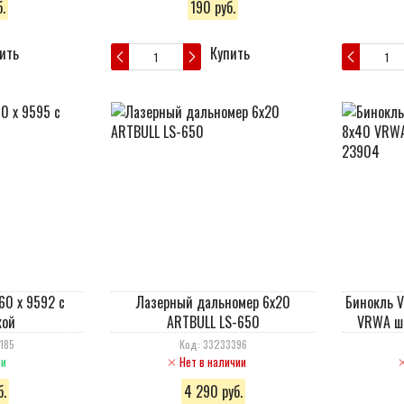
.
190 руб.
ить
Купить
60 х 9592 с
Лазерный дальномер 6x20
Бинокль V
кой
ARTBULL LS-650
VRWA ш
185
Код: 33233396
ии
Нет в наличии
.
4 290 руб.