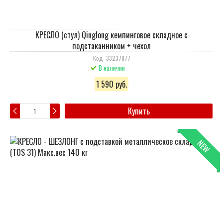
КРЕСЛО (стул) Qinglong кемпинговое складное с
подстаканником + чехол
Код: 33237877
В наличии
1 590 руб.
Купить
NEW