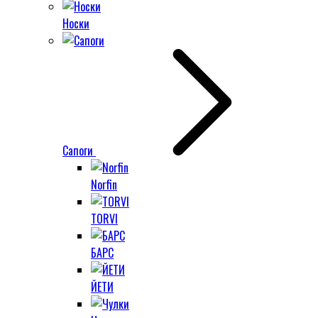
Носки
Сапоги
Norfin
TORVI
БАРС
ЙЕТИ