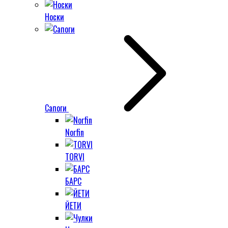
Носки
Сапоги
Norfin
TORVI
БАРС
ЙЕТИ