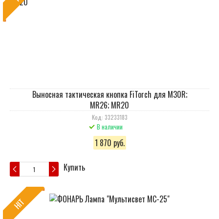
Выносная тактическая кнопка FiTorch для M30R;
MR26; MR20
Код: 33233183
В наличии
1 870 руб.
Купить
HIT