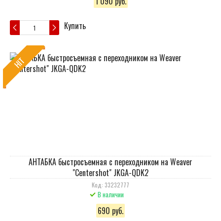
1 090 руб.
Купить
HIT
АНТАБКА быстросъемная с переходником на Weaver
"Centershot" JKGA-QDK2
Код: 33232777
В наличии
690 руб.