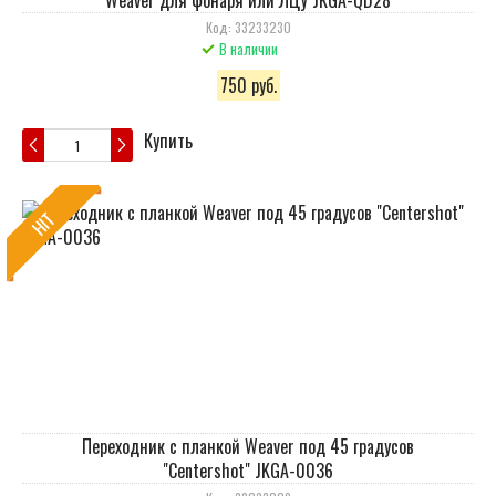
Weaver для фонаря или ЛЦУ JKGA-QD28
Код: 33233230
В наличии
750 руб.
Купить
HIT
Переходник с планкой Weaver под 45 градусов
"Centershot" JKGA-0036