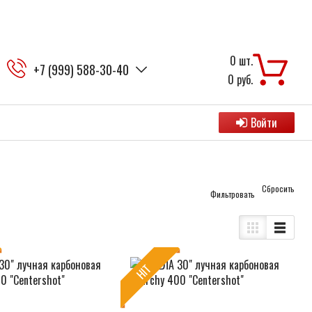
0
шт.
+7 (999) 588-30-40
0
руб.
Войти
Cбросить
HIT