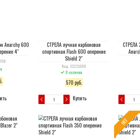
он Anarchy 600
СТРЕЛА лучная карбоновая
СТРЕЛА 
ерение 4"
спортивная Flash 600 оперение
Anarc
Shield 2"
3709
Код: 33233009
ии
В наличии
.
570 руб.
ить
Купить
HIT