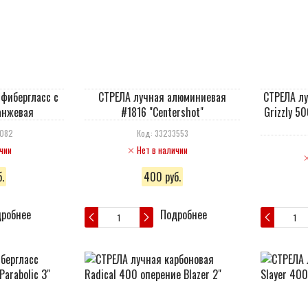
 фибергласс c
СТРЕЛА лучная алюминиевая
СТРЕЛА лу
анжевая
#1816 "Centershot"
Grizzly 5
4082
Код: 33233553
чии
Нет в наличии
.
400 руб.
робнее
Подробнее