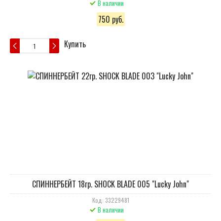
В наличии
750 руб.
Купить
СПИННЕРБЕЙТ 18гр. SHOCK BLADE 005 "Lucky John"
Код: 33229481
В наличии