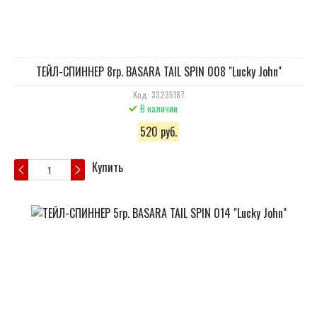
ТЕЙЛ-СПИННЕР 8гр. BASARA TAIL SPIN 008 "Lucky John"
Код: 33235187
В наличии
520 руб.
Купить