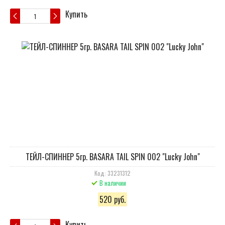
Купить
ТЕЙЛ-СПИННЕР 5гр. BASARA TAIL SPIN 002 "Lucky John"
Код: 33231312
В наличии
520 руб.
Купить