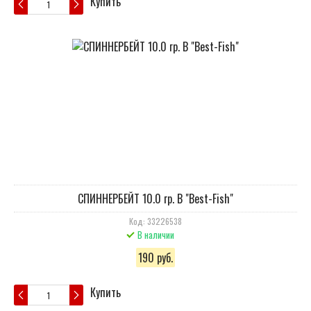
Купить
СПИННЕРБЕЙТ 10.0 гр. B "Best-Fish"
Код: 33226538
В наличии
190 руб.
Купить