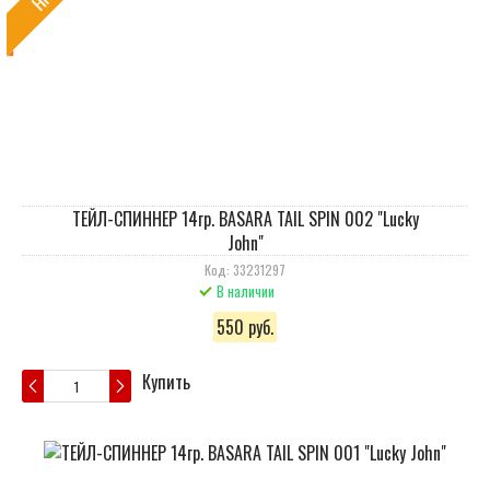
ТЕЙЛ-СПИННЕР 14гр. BASARA TAIL SPIN 002 "Lucky
John"
Код: 33231297
В наличии
550 руб.
Купить