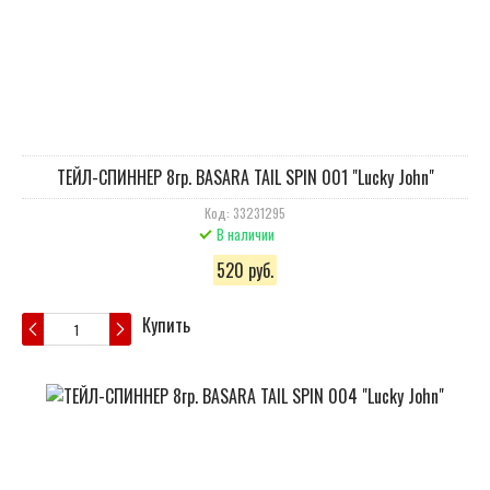
ТЕЙЛ-СПИННЕР 8гр. BASARA TAIL SPIN 001 "Lucky John"
Код: 33231295
В наличии
520 руб.
Купить