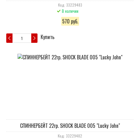
Код: 33229483
В наличии
570 руб.
Купить
СПИННЕРБЕЙТ 22гр. SHOCK BLADE 005 "Lucky John"
Код: 33229482