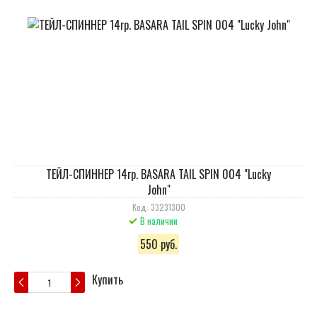
ТЕЙЛ-СПИННЕР 14гр. BASARA TAIL SPIN 004 "Lucky
John"
Код: 33231300
В наличии
550 руб.
Купить