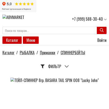
+7 (999) 588-30-40
Войти
Каталог
Меню
Каталог
/
РЫБАЛКА
/
Приманки
/
СПИННЕРБЕЙТЫ
ФИЛЬТР