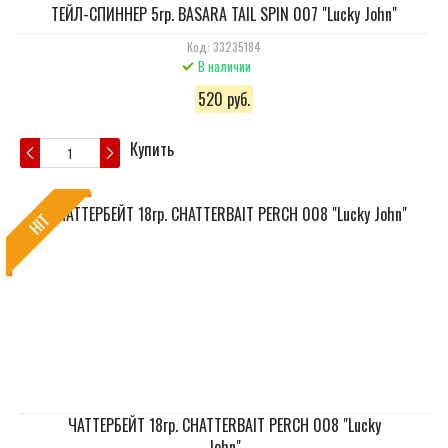
ТЕЙЛ-СПИННЕР 5гр. BASARA TAIL SPIN 007 "Lucky John"
Код: 33235184
В наличии
520 руб.
Купить
HIT
ЧАТТЕРБЕЙТ 18гр. CHATTERBAIT PERCH 008 "Lucky
John"