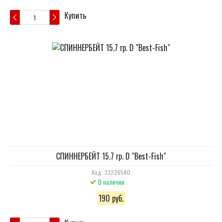
Купить
СПИННЕРБЕЙТ 15.7 гр. D "Best-Fish"
Код: 33226540
В наличии
190 руб.