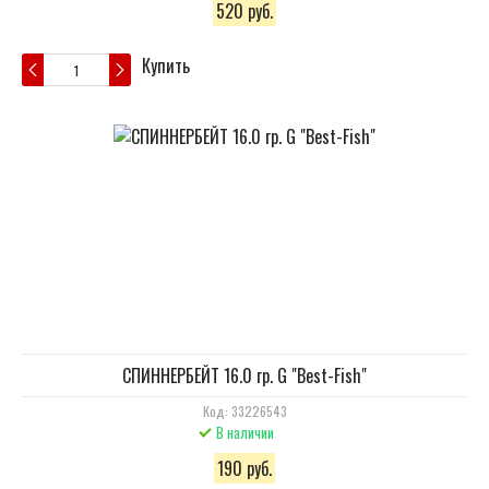
520 руб.
Купить
СПИННЕРБЕЙТ 16.0 гр. G "Best-Fish"
Код: 33226543
В наличии
190 руб.