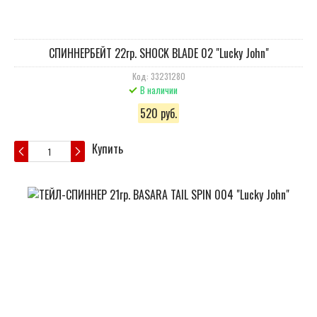
СПИННЕРБЕЙТ 22гр. SHOCK BLADE 02 "Lucky John"
Код: 33231280
В наличии
520 руб.
Купить