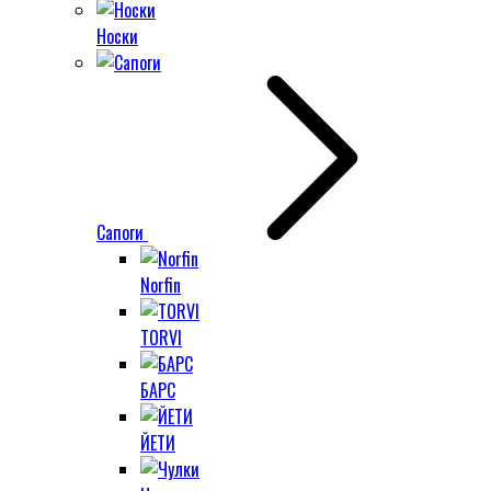
Носки
Сапоги
Norfin
TORVI
БАРС
ЙЕТИ