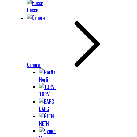
Носки
Сапоги
Norfin
TORVI
БАРС
ЙЕТИ